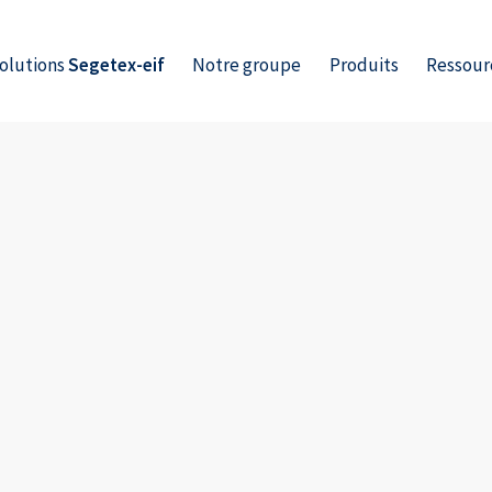
solutions
Segetex-eif
Notre groupe
Produits
Ressour